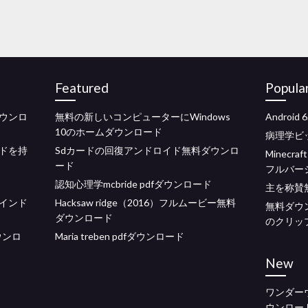
Featured
Popula
ウンロ
無料の新しいコンピューターにWindows
Androi
10のホームダウンロード
病理学ビ
ドを持
Sdカードの回復アンドロイド無料ダウンロ
Minecra
ード
フルバー
認知心理学mcbride pdfダウンロード
主を称賛
インド
Hacksaw ridge（2016）フルムービー無料
無料ダウ
ダウンロード
のクリッ
ウンロ
Maria treben pdfダウンロード
New
ワンダー
ウンロー