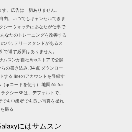
スできます。広告は一切ありません。
約期間は自由。いつでもキャンセルできま
のギャラクシーウォッチはあなたが仕事で
であなたのトレーニングを改善する
近くのバッテリースタンドがあるス
じ場所で返す必要はありません。
ですが、サムスンが自社Appストアで公開
の書き込み. 34 点 ダウンロー
neをダウンロードする lineのアカウントを登録す
rコードを使う） 地図 65 65
ャラクシーS8は、デフォルトで、
者でも中級者でも良い写真を撮れ
真を撮る
laxyにはサムスン