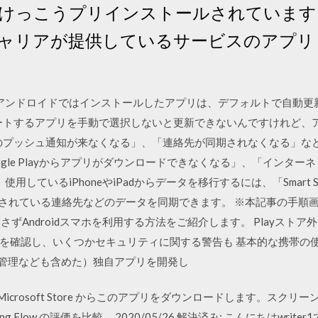
けっこうプリインストールされています
ャリアが提供しているサービスのアプリ（
と違い、アンドロイドではインストールしたアプリは、デフォルトで自動更
ップデートするアプリを手動で選択しないと更新できないんですけれど
mailのプッシュ通知が来なくなる」、「連絡先が同期されなくなる」
ogle Playからアプリがダウンロードできなくなる」、「インタ
yに、使用しているiPhoneやiPadからデータを移行するには、「Smart
されている連絡先などのデータを同期できます。 ※本記事の手順画面では、A
を渡さずAndroidスマホを利用する方法をご紹介します。 Playス
確認し、いくつかセキュリティに関する警告も 基本的な携帯の使用
先の管理なども含めた）独自アプリを開発し
0 向けの Microsoft Store からこのアプリをダウンロードします。
 Flow の評価を比較 … 2020/05/26 解決済み: こんにちはwr