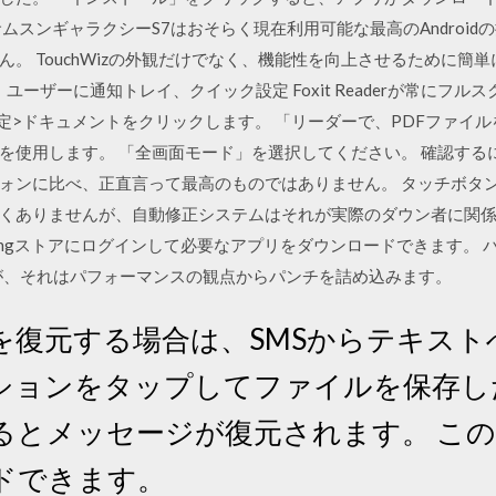
ムスンギャラクシーS7はおそらく現在利用可能な最高のAndroi
。 TouchWizの外観だけでなく、機能性を向上させるために簡
kは、ユーザーに通知トレイ、クイック設定 Foxit Readerが常にフ
設定>ドキュメントをクリックします。 「リーダーで、PDFファイ
使用します。 「全画面モード」を選択してください。 確認するには
ォンに比べ、正直言って最高のものではありません。 タッチボタ
ありませんが、自動修正システムはそれが実際のダウン者に関係し 
ungストアにログインして必要なアプリをダウンロードできます。 
が、それはパフォーマンスの観点からパンチを詰め込みます。
を復元する場合は、SMSからテキスト
ションをタップしてファイルを保存し
とメッセージが復元されます。 このア
ドできます。