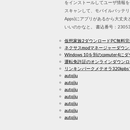
をインストールしてユーザ情報を登録
スキャンして、モバイルバッテリーを取り出
Apps)にアプリがあるから大丈
いいのかなと。 書込番号：23053
仮想家族2ダウンロードPC無料完
ネクサスmodマネージャーダウ
Windows 10を別のcpmuter
運転免許証のオンラインダウンロ
リンキンパークメテオラ320kpb
autqjju
autqjju
autqjju
autqjju
autqjju
autqjju
autqjju