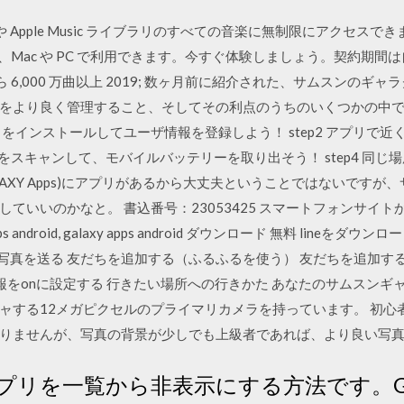
数の曲や Apple Music ライブラリのすべての音楽に無制限にアクセ
e、iPad、Mac や PC で利用できます。今すぐ体験しましょう。契
タログから 6,000 万曲以上 2019; 数ヶ月前に紹介された、サムスン
をより良く管理すること、そしてその利点のうちのいくつかの中
をインストールしてユーザ情報を登録しよう！ step2 アプリで
コードをスキャンして、モバイルバッテリーを取り出そう！ step4 同
 Apps/GALAXY Apps)にアプリがあるから大丈夫ということではない
いいのかなと。 書込番号：23053425 スマートフォンサイトから
laxy apps android, galaxy apps android ダウンロード 無料 li
、写真を送る 友だちを追加する（ふるふるを使う） 友だちを追加する（q
情報をonに設定する 行きたい場所への行きかた あなたのサムスンギ
ャする12メガピクセルのプライマリカメラを持っています。 初心
りませんが、写真の背景が少しでも上級者であれば、より良い写
いアプリを一覧から非表示にする方法です。Ga