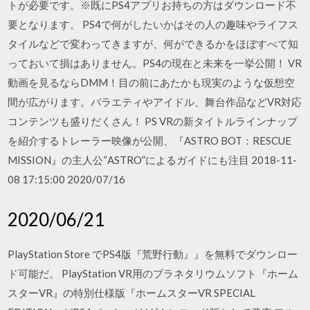
トが必要です。※既にPS4アプリお持ちの方はダウンロード不
要となります。 PS4で何がしたいかはその人の趣味やライフス
タイルなどで変わってきますが、何ができるかをほぼすべて知
っておいて損はありません。PS4の現在と未来を一挙公開！ VR
動画を見るならDMM！目の前にあたかも現実のような仮想空
間が広がります。バラエティやアイドル、舞台作品などVR対応
コンテンツも盛りだくさん！ PS VRの新タイトルラインナップ
を紹介するトレーラー映像が公開、『ASTRO BOT：RESCUE
MISSION』の主人公“ASTRO”によるガイドにも注目 2018-11-
08 17:15:00 2020/07/16
2020/06/21
PlayStation Store でPS4版『荒野行動』』を無料でダウンロー
ド可能だ。 PlayStation VR用のプラネタリウムソフト『ホーム
スターVR』の特別仕様版『ホームスターVR SPECIAL