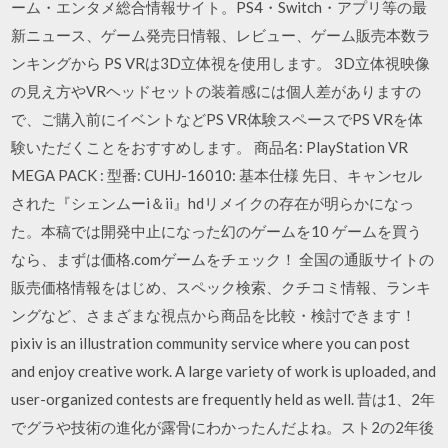
ーム・エンタメ総合情報サイト。PS4・Switch・アプリ等の最
新ニュース、ゲーム発売日情報、レビュー、ゲーム販売本数ラ
ンキングから PS VRは3D立体視を使用します。 3D立体視映像
の見え方やVRヘッドセットの装着感には個人差がありますの
で、ご購入前にイベントなどPS VR体験スペースでPS VRを体
験いただくことをおすすめします。 商品名: PlayStation VR
MEGA PACK : 型番: CUHJ-16010: 基本仕様 先日、キャンセル
された『シェンムーi＆ii』hdリメイクの存在が明らかになっ
た。本稿では開発中止になった幻のゲームを10 ゲームを買う
なら、まずは価格.comゲームをチェック！ 全国の通販サイトの
販売価格情報をはじめ、スペック検索、クチコミ情報、ランキ
ングなど、さまざまな視点から商品を比較・検討できます！
pixiv is an illustration community service where you can post
and enjoy creative work. A large variety of work is uploaded, and
user-organized contests are frequently held as well. 昔は1、2年
でグラや技術の進化が露骨にわかったんだよね。スト2の2年後