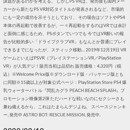
課題があるのかを考える。 しかしPS VRは、発売後も国内メー
カーから新たなPS VR対応タイトルが発表されるなど、市場的
にも一定の成功を示そうとしており、 その場合はソフトやPS4
本体の再起動で改善するが、一々再起動をするのはVRでは余計
と面倒に感じるため、PSボタンでいつでも 今ではVR酔いの報
告が比較的多い「ドライブクラブVR」もなんとか普通にプレイ
できるまでになったが、スティック移動… 2019年12月19日 VR
ゲームといえばPSVR（プレイステーションVR／PlayStation
VR）が人気デジ！販売当初は品切れ 販売価格：4,320円（税
込）※Welcome Price版※ダウンロード版・パッケージ版とも
に同額※15歳以上が対象公式ページ：PlayStation Store PS4 爆
乳ウォーターバトル『閃乱カグラ PEACH BEACH SPLASH』プ
ロモーション映像第2弾 ただハードな戦いなのにセクシーさも
兼ね備えるから、これはたまらんデジよね。 スペースジャンキ
ー, 発売中 ASTRO BOT: RESCUE MISSION, 発売中.