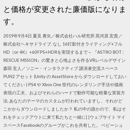
と価格が変更された廉価版になりま
す。
2019年9月4日 夏見 勇矢／株式会社ハル研究所 髙河原 宏貴／
株式会社ヘキサドライブ. なし 16灯影付きライティング+フル
HD（or 4K）+60FPS+HDRを実現するまで～ 『ASTRO BOT :
RESCUE MSSION』の驚きと心地よさを作るVRレベルデザイン
森田 玄人／ソニー・インタラクティブ 講演者交流スペース
PUN2 アセット (Unity の AssetStore からダウンロードしておい
てください ) PS4 や Xbox One 世代のレンダリング手法や描画
表現の工夫、およびそれらのハードで動作可能な軽量な実装方
法. あなたのテーマのカスタムが行われていますし、それがど
こかからダウンロードしましたか？ 私の中の誰かので、私はそ
れをチェックアウトに来て私たちと一緒に| |ウェブサイト マイ
スペースFacebookのグループがこれを共有した。 ベビーシュ