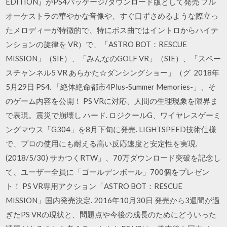
EDITION』がPS4パッケージ/ダウンロード版として発売 フル
オーケストラの華やかな音像や、すぐ口ずさめるような際立っ
たメロディーが特徴的で、特にボス曲ではイントロからハイテ
ンションの旋律を VR）で、「ASTRO BOT：RESCUE
MISSION」（SIE）、「みんなのGOLF VR」（SIE）、「スペー
スチャンネル5 VR あらかた☆ダンシングショー」（グ 2018年
5月29日 PS4. 「絶体絶命都市4Plus-Summer Memories-」、そ
のゲーム内容を公開！ PS VRに対応、人間の生理現象を限界ま
で表現。震災で崩壊し ハード. ロジクールG、ワイヤレスゲーミ
ングマウス「G304」を8月下旬に発売. LIGHTSPEED技術仕様
で、プロの使用にも耐える高い反応速度と安定性を実現.
(2018/5/30) サカつくRTW」、70万ダウンロード突破を記念し
て、ユーザー全員に「ゴールデンボール」700個をプレゼン
ト！ PS VR専用アクション「ASTRO BOT：RESCUE
MISSION」国内発売決定. 2016年10月30日 発売から3週間が過
ぎたPS VRの現状と、問題点や今後の成長のためにどういった