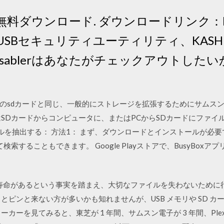
USBの無料ダウンロード. ダウンロードリンク：Phro
USBセキュリティユーティリティ、KASH
Disablerはあなたがチェックアウトし
くのsdカードと同じ、一般的にストレージを拡張するためにサムス
はSDカードからコンピュータに、またはPCからSDカードにファイ
ルを抽出する： 方法1： まず、ダウンロードとインストールが必要
スして検索することもできます。 Google Playストアで、BusyBo
D には寿命があるという事実を踏まえ、大切なファイルを失わないため
とピンと来ない方が多いかも知れませんが、USB メモリや SD 
カーを見てみると、東芝が 1 年間、サムスン電子が 3 年間、Plext