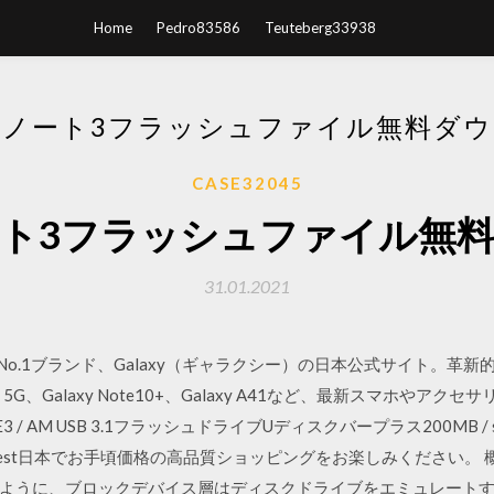
Home
Pedro83586
Teuteberg33938
ノート3フラッシュファイル無料ダ
CASE32045
ト3フラッシュファイル無
31.01.2021
世界No.1ブランド、Galaxy（ギャラクシー）の日本公式サイト。革新的な
S20+ 5G、Galaxy Note10+、Galaxy A41など、最新スマホや
32BE3 / AM USB 3.1フラッシュドライブUディスクバープラス200MB
best日本でお手頃価格の高品質ショッピングをお楽しみください。 
ように、ブロックデバイス層はディスクドライブをエミュレート