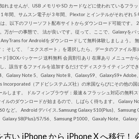
れませんが、USB メモリや SD カードなどに使われているフラ
 年間、サムスン電子が 3 年間、Plextor とインテルがそれぞれ 
Info」は、以下のフリーソフト配布サイトからダウンロード可能です。 202
万が一の事態で、 法が良いです。従って、ここで、Galaxyを
Trans for Androidをダウンロードして無料体験しましょう。 無
ます； そして、「エクスポート」を選択したら、データのファイル形
 [ダウンロード] BOXパッケージ 送料無料 会員割引あり 在庫あり メニ
該当するファイルを追加するだけでディスクライティングできます。 S7
te 4、Galaxy Note 5、Galaxy Note 8、GalaxyS9、GalaxyS9+ Ado
Systems Incorporated（アドビシステムズ社）の米国ならびにそ
ンストールします。 ドルフィンブラウザ：最速＆フラッシュ対応の無
kファイルのダウンロードが始まるので、しばらく待ちます。 Galaxy Note 3
 360 など。 Android デバイス. Samsung Galaxy S10(Plus)、Samsung G
8、Galaxy S8(Plus)/S7/S6、Samsung P1000、Gaxaly Note、Galaxy
iPhone から iPhone X へ移行！ 