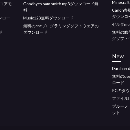
Minec
ドコアモ
Goodbyes sam smith mp3ダウンロード無
料
Canon
ダウンロ
ンロー
Music123無料ダウンロード
ゼルダm
無料のcncプログラミングソフトウェアの
ド
ダウンロード
無料の給与
グソフト
New
Darshan
無料のde
ロード
PCのダウ
ファイルh
ブルーノ
ット