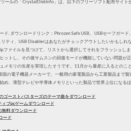
ールの「CrystalDiskInfo」は、以下のフリーソフト配布サ
ウンロード. ダウンロードリンク：Phrozen Safe USB。 USBセー
キュリティ、USB Disablerはあなたがチェックアウトしたいかも
ipファイルを見つけて、リストから選択してそれをフラッシュしま
ヒットし、その後サムスンの回復モードが機能していない問題が正
ュメモリの生産を実現したそうです。11月から量産に入るとのこと
スンは韓国の電子機器メーカーで、一般用の家電製品から工業製品まで
始め、薄型テレビや半導体メモリといった製品で世界上位になる
ルのゴーストバスターズのテーマ曲をダウンロード
ティブpcゲームダウンロード
ファイルの無料ダウンロード
ウンロード