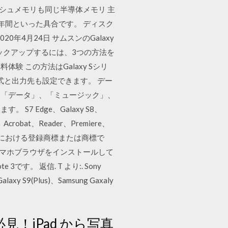
ッシュメモリも同じ半導体メモリ 主
5 年間といった具合です。 ディスク
0年4月24日 サムスンのGalaxy
バックアップするには、3つの方法を
料体験 この方法はGalaxy Sシリ
式と出力先も設定できます。 デー
ューから「データ」、「ミュージック」、
 Edge、Galaxy S8、
be、Acrobat、Reader、Premiere、
の他の国における登録商標または商標で
料スマホブラウザをインストールして
です。 返信. T より:. Sony
alaxy S9(Plus)、Samsung Gaxaly
必見！iPad から写真