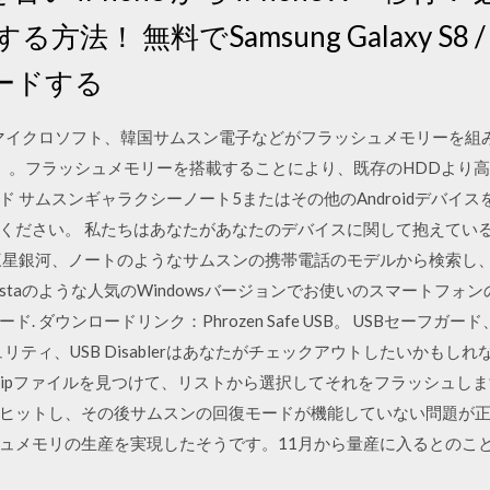
する方法！ 無料でSamsung Galaxy S8 / S
ードする
で、米マイクロソフト、韓国サムスン電子などがフラッシュメモリーを
）。フラッシュメモリーを搭載することにより、既存のHDDより
 サムスンギャラクシーノート5またはその他のAndroidデバイ
ください。 私たちはあなたがあなたのデバイスに関して抱えてい
三星銀河、ノートのようなサムスンの携帯電話のモデルから検索し
8とVistaのような人気のWindowsバージョンでお使いのスマートフ
ウンロード. ダウンロードリンク：Phrozen Safe USB。 USBセー
キュリティ、USB Disablerはあなたがチェックアウトしたいかも
ipファイルを見つけて、リストから選択してそれをフラッシュしま
ヒットし、その後サムスンの回復モードが機能していない問題が正
ュメモリの生産を実現したそうです。11月から量産に入るとのこと