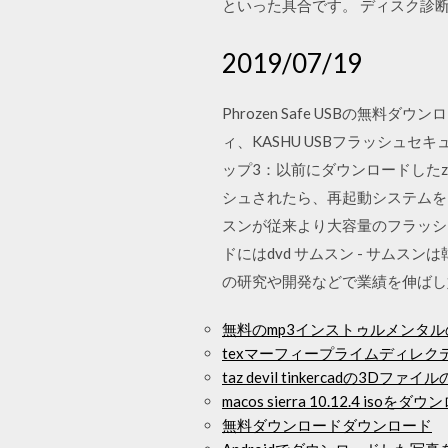
といった具合です。 ディスク診断ツ
2019/07/19
Phrozen Safe USBの無料ダ
ィ、KASHU USBフラッシュセ
ップ3：以前にダウンロードしたz
シュされたら、再起動システムを
スンが従来より大容量のフラッシ
ドにはdvd サムスン - サム
の研究や開発などで業績を伸ばし
無料のmp3インストゥルメンタ
texマーフィープライムディレク
taz devil tinkercadの3D
macos sierra 10.12.4 isoをダ
無料ダウンロードダウンロード