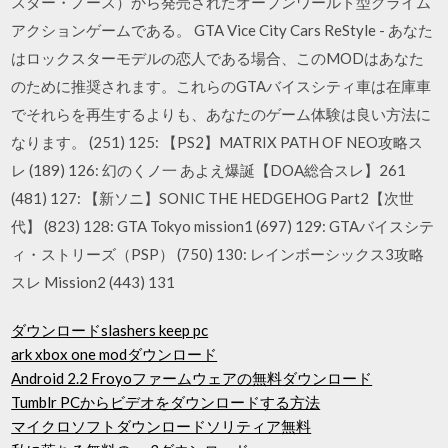
スター・ノース）から発売されたオープンワールド型クライム
アクションゲームである。 GTA Vice City Cars ReStyle - あなた
はロックスターモデルの恋人である場合、このMODはあなた
のために推奨されます。これらのGTAバイスシティ車は在庫車
でそれらを再生するよりも、あなたのゲーム体験は良い方法に
なります。 (251) 125: 【PS2】MATRIX PATH OF NEO攻略ス
レ (189) 126: 幻のくノ一 あよえ爆誕【DOA総合スレ】261
(481) 127: 【新ソニ】SONIC THE HEDGEHOG Part2【次世
代】 (823) 128: GTA Tokyo mission1 (697) 129: GTAバイスシテ
ィ・ストリーズ（PSP） (750) 130: レインボーシックス3攻略
スレ Mission2 (443) 131
ダウンロードslashers keep pc
ark xbox one modダウンロード
Android 2.2 Froyoファームウェアの無料ダウンロード
Tumblr PCからビデオをダウンロードする方法
マイクロソフトダウンロードソリティア無料