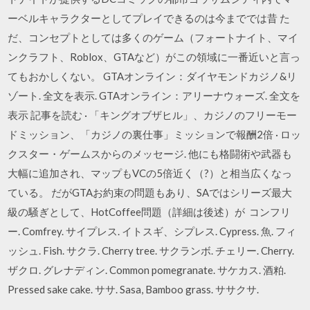
ーベルキャラクターとしてプレイできるのは今まででは昔 た
だ、コンセプトとしては多くのゲーム（フォートナイト、マイ
ンクラフト、Roblox、GTAなど）がこの領域に一番近いと言っ
てもおかしくない。 GTAオンライン：ダイヤモンドカジノ&リ
ゾート. 全文を表示. GTAオンライン：アリーナウォーズ. 全文を
表示 記事を読む · 「キングオブザヒル」、カジノのフリーモー
ドミッション、「カジノの裏仕事」ミッションで報酬2倍 · ロッ
クスター・ゲームスからのメッセージ. 他にも格闘術や武器も
大幅に追加され、マップもVCの5倍近く（?）と相当広くなっ
ている。 だがGTAお約束の問題もあり、SAではシリーズ最大
級の騒ぎとして、HotCoffee問題（詳細は後述）が コンフリ
ー. Comfrey. サイプレス. イトスギ、シプレス. Cypress. 魚. フィ
ッシュ. Fish. サクラ. Cherry tree. サクランボ. チェリー. Cherry.
ザクロ. グレナディン. Common pomegranate. サケカス. 酒粕.
Pressed sake cake. ササ. Sasa, Bamboo grass. ササクサ.