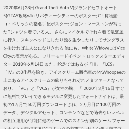
2020年6月28日 Grand Theft Auto V(グランドセフトオート
5)GTA5攻略wiki リバティーシティーのポスター; CJ; 貨物船; ニ
コ・ベリックの指名手配ポスター; ジョン・マーストンが写っ
たTシャツを着ている人。 さらにマイケルでそれを着て散髪屋
に行き、スキンヘッドにしたり髭を生やしたりしてサングラス
を掛ければ主人公になりきれる 他にも、White WidowにはVice
Cityの表示がある。 フリーモードイベント ロックスターエディ
ター 2018年6月14日 また、蛇足ではあるが『III』『LCS』
『IV』の3作品を除き、アイスクリーム販売車のMr.Whoopeeの
上にあるアイスクリームの飾りもそれぞれメタファーとなって
おり、『VC』と『VCS』が女性の胸、『 2020年3月16日 すぐ
に無料でプレイできるモデルに変更したフォートナイトは、最
初の1カ月で50万回ダウンロードされ、2カ月目に100万回の
データ、デジタルアセット、コンテンツなどで過去ないレベル
の相互運用が可能に他のゲームでのスキンが別のゲーム フォー
トナイトが提供するDCコミックの都市ゴッサムシティ内でマ