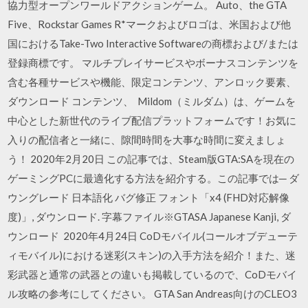
協力型オープンワールドアクションゲーム。 Auto、the GTA
Five、Rockstar Games R*マークおよびロゴは、米国および他
国におけるTake-Two Interactive Softwareの商標および/または
登録商標です。 マルチプレイサービスやボーナスコンテンツを
含む各種サービスや機能、限定コンテンツ、アンロック要素、
ダウンロード コンテンツ、 Mildom（ミルダム）は、ゲームを
中心とした新世代のライブ配信プラットフォームです！お気に
入りの配信者と一緒に、隙間時間を大事な時間に変えましょ
う！ 2020年2月20日 この記事では、Steam版GTA:SAを現在の
ゲーミングPCに最適化する方法を紹介する。この記事では─ ダ
ウングレード 日本語化 バグ修正 フォント「x4 (FHD対応解像
度)」, ダウンロード. 字幕ファイル※GTASA Japanese Kanji, ダ
ウンロード 2020年4月24日 CoDモバイル(コールオブデューテ
ィモバイル)における迷彩(スキン)の入手方法を紹介！また、迷
彩武器と通常の武器との違いも掲載しているので、CoDモバイ
ル攻略の参考にしてください。 GTA San Andreas向けのCLEO3