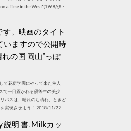
me in the West"(1968/伊・
です。映画のタイト
ていますので公開時
れの国 岡山”っぽ
として花房学園にやって来た主人
スで一目置かれる優等生の美少
！ドリパスは、晴れのち晴れ、ときど
させよう！ 2018/11/22
x y 説明 書. Milkカッ