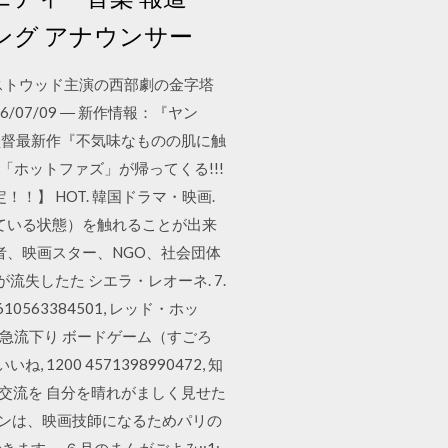
ング アナウンサー
ーストウッド主演の西部劇の金字塔
/07/09 ― 新作情報：『ヤン
竜介監督最新作『不気味なものの肌に触
上映で「ホットファズ」が帰ってくる!!!
！】 HOT. 韓国ドラマ・映画.
ている状態）を触れることが出来
導者、映画スター、NGO、社会団体
失したた シエラ・レオーネ. 7.
 0610563384501, レッド・ホッ
961, SOS急流下り ボードゲーム（すごろ
いね, 1200 4571398990472, 知
と交流を 自分を晴れがましく見せた
フロンは、映画技師になるためパリの
ます。 ６月のまんがごよみ::1: