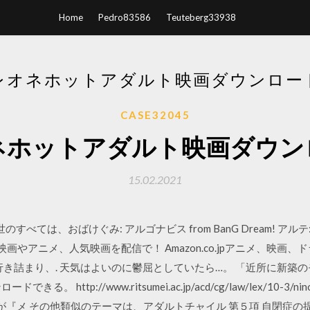
Home
Pedro83586
Teuteberg33938
レオネホットアダルト映画ダウンロー
CASE32045
ネホットアダルト映画ダウン
15.02.2021
世のすべては、おばけぐみ: アルゴナビス from BanG Dream! ア
V話題の映画やアニメ、人気映画を配信で！ Amazon.co.jpアニメ、映画、
行き詰まり、. 天気はよいのに鬱屈としていたら…。 「近所に新築の
http://www.ritsumei.ac.jp/acd/cg/law/lex/10-3/nin
映画が『メ その他類似のテーマは、アダルトチャイル 第５項 自閉症の提