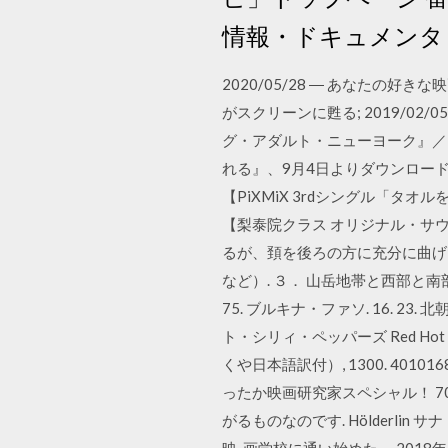
情報・ドキュメンタリ
2020/05/28 ― あなた
がスクリーンに甦る; 2019/02/
グ・アダルト・ニューヨーク』／7月
れる』、9月4日よりダウンロード販売開
【PiXMiX 3rdシングル「タ
【梨泰院クラス オリジナル・サ
るが、頚を後ろの方に充分に曲げた
など）. ３． 山岳地帯と西部と
75. ブルキナ・ファソ. 16. 23. 北朝
ト・シリィ・ペッパーズ Red Hot Sil
くや日本語訳付）, 1300. 40101680
ったか映画研究家スペシャル！ 7
がるものなのです. Hölder
映. 画学校に通い始めた。 201