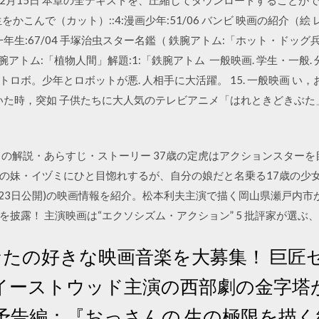
をかこんで（カット）::4:漫画少年:51/06 バンビ 映画の紹介（絵 レオ
一年生:67/04 手塚治虫スター名鑑（ 鉄腕アトム:「ホット・ドッグ兵
鉄腕アトム:「植物人間」解題:1:「鉄腕アトム 一般映画. 学生・一般. 分. 
ロボ。少年とロボットが悪. 人相手に大活躍。 15. 一般映画 い
いた時，突如 子供たちに大人気のテレビアニメ「はれときどきぶた」
 の解説・あらすじ・ストーリー 37歳の定虎はアクションスターを
妹・イヅミにひと目惚れするが、自分の娘だと名乗る17歳の少女が現れ…
1月23日公開)の映画情報を紹介。松本利夫主演で描く岡山県瀬戸内市
披露！ 主演映画は“エクソシズム・アクション” 5 批評家が選ぶ、
 ― あなたの好きな映画音楽を大募集！ 
イーストウッド主演の西部劇の金字塔
/05 ― 予告編：『おっさんの 生の極限を