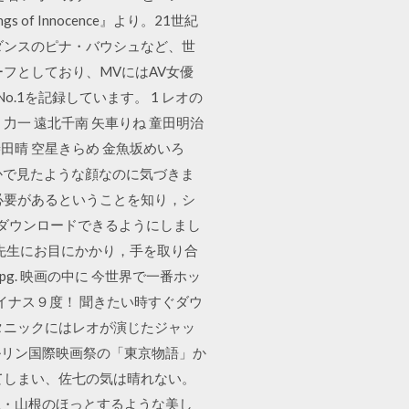
f Innocence』より。21世紀
ダンスのピナ・バウシュなど、世
フとしており、MVにはAV女優
No.1を記録しています。 1 レオの
・力一 遠北千南 矢車りね 童田明治
斐田晴 空星きらめ 金魚坂めいろ
こかで見たような顔なのに気づきま
必要があるということを知り，シ
からダウンロードできるようにしまし
和先生にお目にかかり，手を取り合
g. 映画の中に 今世界で一番ホッ
マイナス９度！ 聞きたい時すぐダウ
タニックにはレオが演じたジャッ
ルリン国際映画祭の「東京物語」か
てしまい、佐七の気は晴れない。
江・山根のほっとするような美し