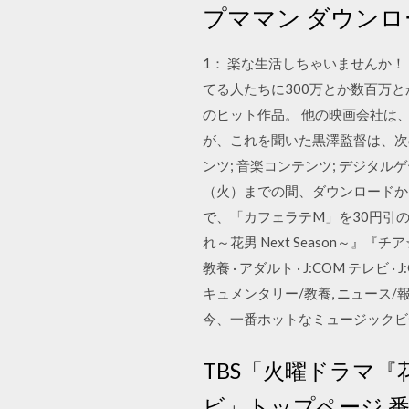
プママン ダウンロー
1： 楽な生活しちゃいませんか！ 20
てる人たちに300万とか数百万
のヒット作品。 他の映画会社は
が、これを聞いた黒澤監督は、次の
ンツ; 音楽コンテンツ; デジタル
（火）までの間、ダウンロードから
で、「カフェラテM」を30円引
れ～花男 Next Season～』『チ
教養 · アダルト · J:COM テレビ
キュメンタリー/教養, ニュース
今、一番ホットなミュージックビ
TBS「火曜ドラマ『花
ビ」トップページ 番