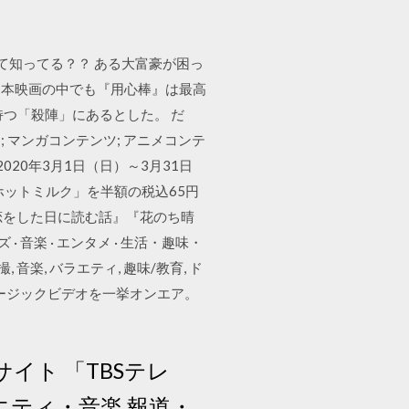
ってるって知ってる？？ ある大富豪が困っ
日本映画の中でも『用心棒』は最高
つ「殺陣」にあるとした。 だ
 マンガコンテンツ; アニメコンテ
020年3月1日（日）～3月31日
「ホットミルク」を半額の税込65円
恋をした日に読む話』『花のち晴
· 音楽 · エンタメ · 生活・趣味・
撮, 音楽, バラエティ, 趣味/教育, ド
ミュージックビデオを一挙オンエア。
サイト 「TBSテレ
エティ・音楽 報道・