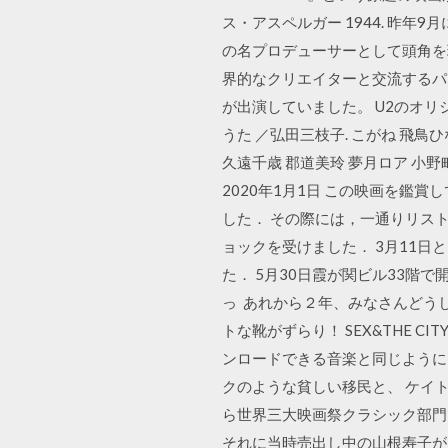
ス・アスペルガー 1944. 昨年9月
の名プロデューサーとして頭角を
界的なクリエイターと交流するパ
が出演していました。 U2のオリジナ
うた ／弘田三枝子. こがね 飛鳥
久遠千歳 郡道美玲 夢月ロア 小野
2020年1月1日 この映画を鑑
した． その際には，一通りリス
ョックを受けました． 3月11日と
た． 5月30日霞が関ビル33
っ あれから２年、みなさんどうして
トな靴がずらり！ SEX&THE 
ンロードできる音楽と同じように
クのような貧しい移民と、 ケイ
ら世界三大映画祭クラシック部門
それに当時売出し中の山根寿子が