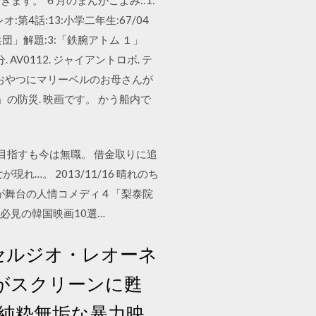
:第4話:13:小学二年生:67/04
団」解題:3:「鉄腕アトム １」
AV0112. ジャイアントロボ. テ
，おやつにマリーベルのお母さんが
の防災. 映画です。 かう船内で
目指すも今は無職。 借金取りに追
。 2013/11/16 晴れのち
が舞台の人情コメディ 4 「梨泰院
必見の韓国映画10選…
巨匠セルジオ・レオーネ
がスクリーンに甦
描く純粋無垢な暴力映