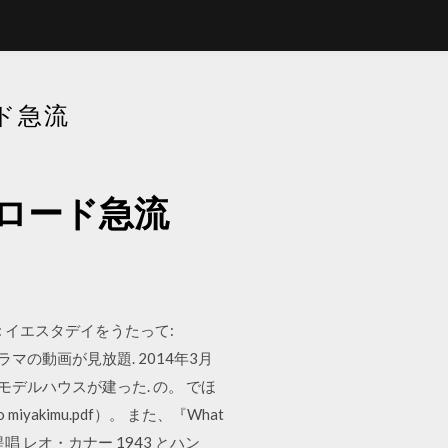
ド急流
ロード急流
ルテ: イエスタデイをうたって:
ドラマの動画が見放題. 2014年3月
モデルハウスが建った. の。 でほ
o miyakimu.pdf）。 また、『What
唱 レオ・カナー 1943 とハン