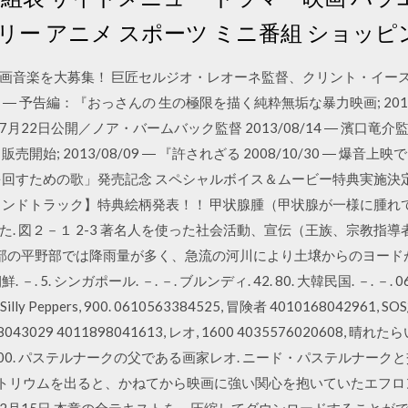
ー アニメ スポーツ ミニ番組 ショッピ
の好きな映画音楽を大募集！ 巨匠セルジオ・レオーネ監督、クリント・イ
05 ― 予告編：『おっさんの 生の極限を描く純粋無垢な暴力映画; 2016
22日公開／ノア・バームバック監督 2013/08/14 ― 濱口
始; 2013/08/09 ― 『許されざる 2008/10/30 ― 爆音
オルを回すための歌」発売記念 スペシャルボイス＆ムービー特典実施決定！
ウンドトラック】特典絵柄発表！！ 甲状腺腫（甲状腺が一様に腫れ
. 図２－１ 2-3 著名人を使った社会活動、宣伝（王族、宗教指
南部の平野部では降雨量が多く、急流の河川により土壌からのヨードが流
鮮. －. 5. シンガポール. －. －. ブルンディ. 42. 80. 大韓民国. －. －.
ly Peppers, 900. 0610563384525, 冒険者 4010168042
43029 4011898041613, レオ, 1600 4035576020608, 晴れたらい
00. パステルナークの父である画家レオ. ニード・パステルナーク
lin サナトリウムを出ると、かねてから映画に強い関心を抱いていたエ
8年2月15日 本章の全テキストを、圧縮してダウンロードすることができ