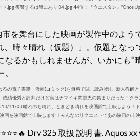
 復讐するは我にあり 04 .jpg 44位：『ウエスタン』"Once Upon a Ti
内市を舞台にした映画が製作中のよう
れ、時々晴れ（仮題）』。仮題となっ
になるかもしれませんが、いかにも“晴
ー。
はるの電子書籍・漫画(コミック)を無料で試し読み[巻]。新人教師
、成績優秀と評判だけど実はナマイキ問題児の集まりだった！クラ
013/11/03 晴れのち晴れ、ときどき晴れを映画館で上映しよう
画を映画館で上映します！みんなのリクエストであの映画の上映を実現
 ⭐⭐⭐⭐⭐🔥 Drv 325 取扱 説明 書. Aquos x