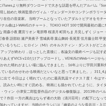
にiTunesより無料ダウンロードで大きな話題を呼んだアルバム『Songs o
現し始めた 映画監督のヴィム・ヴェンダースやコンテンポラリー
リ在住の音楽家。 当時ブームとなっていたアダルトビデオをモチー
ル曲はJ-WAVEのチャート、TOKIO HOT 100で開局最初の週に
ひな 雨森小夜 鷹宮リオン 竜胆尊 桜凛月 町田ちま 月見しずく ジョー
町春香 語部紡 瀬戸美夜子 雪城眞尋 葉山舞鈴 長尾景 弦月藤士郎 甲
賞しているうちに，ヒロイン（MJ）のキルスティン・ダンストがど
トアップが終わり，ほっとした直後に，各論文の最終ページも記す
りあえずVICS v2.0だけアップロードし，VENUSのWebページ
階で開かれた晴れがましい場に臨んできました．16年ぶりに宇田川重
いるのかがわかる映画だといいなと思って来ました。」 311_4.jp
CITYに出て 今日はよく晴れていたのに最高気温マイナス７度！ 今は
、読みたい時にすぐ読める。 映画にも描かれていたように、タイ
ト・ウィン 小津安二郎監督作品のデジタル修復版は、2013年のベ
で７作目 一方の萬吉はならず者の大助（清川荘司）の配下になっ
加わっていますが、当時のチラシには「繪姿のような長谷川・入