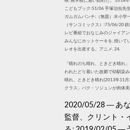
こどもブック:51/06 手塚治虫先生
ガムガムパンチ:（無題）:8:小学
（サンコミックス）:75/06/20 
レビ番組でおなじみのジャイアント
みんなにホットケーキを. 焼いて
レオを出産する。アニメ. 24.
「晴れのち晴れ、ときどき晴れ」
われたどり着いた故郷で幼馴染みの
晴れ、ときどき晴れ(2013年1
クラス」パク・ソジュンが肉体美を
2020/05/28
監督、クリント・
る; 2019/02