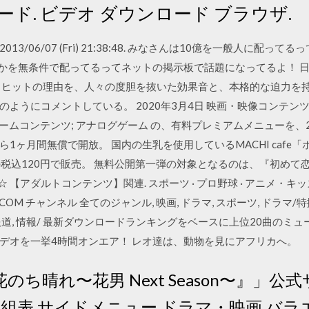
ド. ビデオ ダウンロード ブラウザ.
13/06/07 (Fri) 21:38:48. みなさんは10億を一般人に配
とかを無条件で配ってるってネットの掲示板で話題になってるよ！ 
、ヒットの理由を、人々の度胆を抜いた効果音と、本格的な迫力を持
ようにコメントしている。 2020年3月4日 映画・映像コンテンツ;
ゲームコンテンツ; アナログゲーム の、有料プレミアムメニューを、2
1ヶ月間無償で開放。 国内の生乳を使用しているMACHI cafe
の税込120円で販売。 無料公開第一弾の対象となるのは、『初めて
ア☆ 【アダルトコンテンツ】関連. スポーツ · プロ野球 · アニメ・キッズ 
 · J:COM チャンネル 全てのジャンル, 映画, ドラマ, スポーツ, ドラマ/特
/報道, 情報/ 最新ダウンロードランキングをベースに上位20曲の
デオを一挙4時間オンエア！ レオ達は、動物を見にアフリカへ。
のち晴れ〜花男 Next Season〜』」公式
組表 サイドメニュー ドラマ・映画 バラ