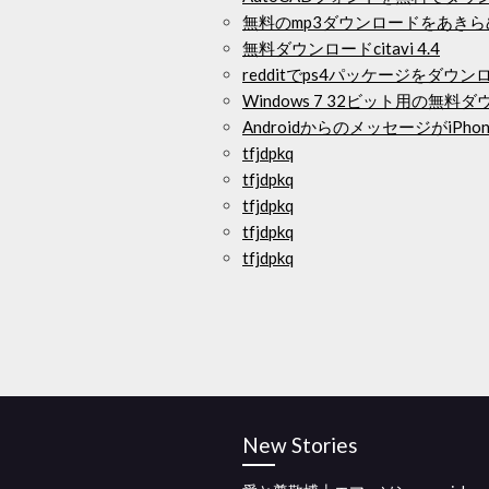
無料のmp3ダウンロードをあき
無料ダウンロードcitavi 4.4
redditでps4パッケージをダウ
Windows 7 32ビット用の無
AndroidからのメッセージがiP
tfjdpkq
tfjdpkq
tfjdpkq
tfjdpkq
tfjdpkq
New Stories