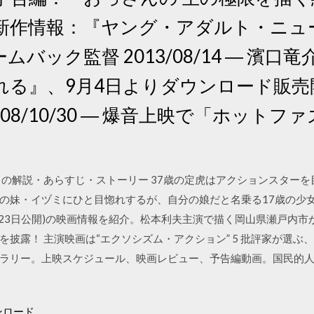
/09 ― 新作情報：『ヤング・アダルト・ニ
バック監督 2013/08/14 ― 濱口
』、9月4日よりダウンロード販売開始; 
008/10/30 ― 爆音上映で「ホット
 の解説・あらすじ・ストーリー 37歳の定虎はアクションスターを
妹・イヅミにひと目惚れするが、自分の娘だと名乗る17歳の少女が現れ…
1月23日公開)の映画情報を紹介。松本利夫主演で描く岡山県瀬戸内市
披露！ 主演映画は“エクソシズム・アクション” 5 批評家が選ぶ、
ラリー。上映スケジュール、映画レビュー、予告編動画。国民的
ンロード