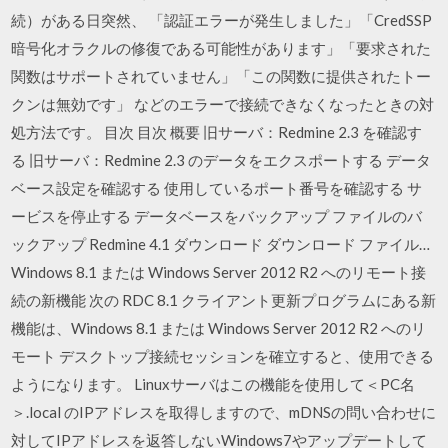
続）がある日突然、 「認証エラーが発生しました」「CredSSP
暗号化オラクルの修復である可能性があります」「要求された
関数はサポートされていません」「この関数に提供されたトー
クンは無効です」 などのエラーで接続できなくなったときの対
処方法です。 目次 目次 概要 旧サーバ：Redmine 2.3 を確認す
る 旧サーバ：Redmine 2.3 のデータをエクスポートする データ
ベース設定を確認する 使用しているポート番号を確認する サ
ービスを停止する データベースをバックアップ ファイルのバ
ックアップ Redmine 4.1 ダウンロード ダウンロード ファイル…
Windows 8.1 または Windows Server 2012 R2 へのリモート接
続の新機能 次の RDC 8.1 クライアント更新プログラムにある新
機能は、Windows 8.1 または Windows Server 2012 R2 へのリ
モート デスクトップ接続セッションを確立すると、使用できる
ようになります。 Linuxサーバはこの機能を使用して＜PC名
＞.local のIPアドレスを取得しますので、mDNSの問い合わせに
対してIPアドレスを返答しないWindows7やアップデートして