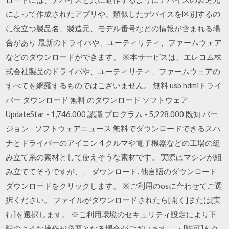
によって作成されたアプリや、類似したデバイスを区別するの
に役立つ製品名、製造元、モデル番号などの情報が含まれる場
合があり 最新のドライバや、ユーティリティ、ファームウェア
などのダウンロードができます。 ※本サービスは、エレコム株
式会社製品のドライバや、ユーティリティ、ファームウェアの
すべてを網羅するものではございません。 無料 usb hdmiドライ
バー ダウンロード 無料 のダウンロード ソフトウェア
UpdateStar - 1,746,000 認識 プログラム - 5,228,000 既知 バー
ジョン - ソフトウェアニュース 無料でダウンロードできるスパ
ナとドライバーのアイコン 4 クルマや電子機器などの工場の組
み立て系の素材として使えそうな素材です。 実際はマシンが組
み立ててそうですが、、 ダウンロード. 他言語のダウンロード
ダウンロードをクリックします。 ※ご利用のosに合わせてご選
択ください。 ファイルがダウンロードされたら[開く]または[実
行]を選択します。 ※ご利用環境のセキュリティ設定により下
記のような操作が必要となる場合がございます。 ・[許可]をク