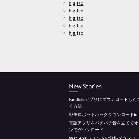
hjgjfso
hjgjfso
hjgjfso
hjgjfso
hjgjfso
New Stories
Kindleleアプリにダウンロードし
く方法
戦争ロボットハックダウンロードio
電話アプリをパチパチ音を立ててオ
ンでダウンロード
Wst_englフォントの無料ダウンロ