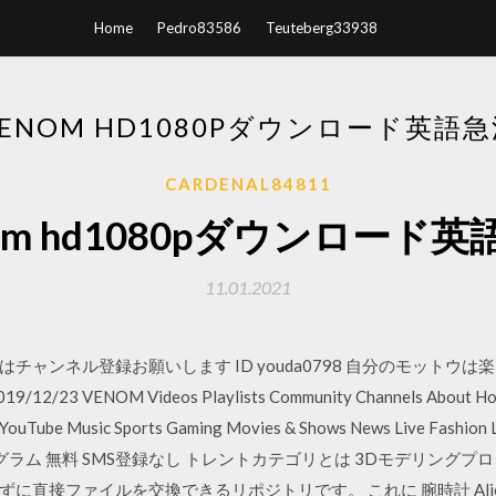
Home
Pedro83586
Teuteberg33938
ENOM HD1080Pダウンロード英語
CARDENAL84811
om hd1080pダウンロード
11.01.2021
たい方はチャンネル登録お願いします ID youda0798 自分のモッ
VENOM Videos Playlists Community Channels About Home T
f YouTube Music Sports Gaming Movies & Shows News Live Fashi
ラム 無料 SMS登録なし トレントカテゴリとは 3Dモデリングプ
ファイルを交換できるリポジトリです。 これに 腕時計 Alien Vs. 