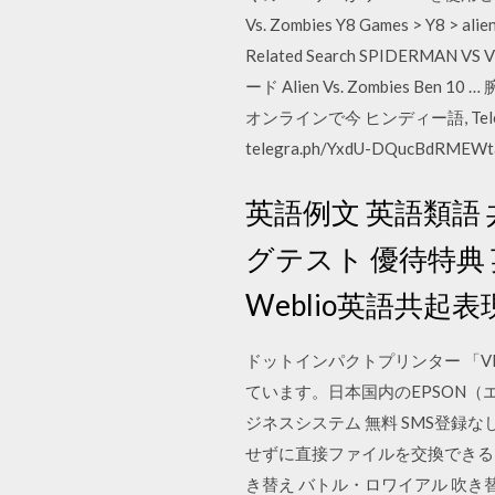
Vs. Zombies Y8 Games > Y8 > ali
Related Search SPIDERMAN VS VE
ード Alien Vs. Zombies Ben 10
オンラインで今 ヒンディー語, Teleg
telegra.ph/YxdU-DQucBdRMEWtaB
英語例文 英語類語 
グテスト 優待特典 
Weblio英語共起表
ドットインパクトプリンター 「V
ています。日本国内のEPSON（エ
ジネスシステム 無料 SMS登録
せずに直接ファイルを交換できるリ
き替え バトル・ロワイアル 吹き替