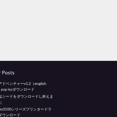
r Posts
ドベンチャーv1.2（english
d）psp isoダウンロード
はシードをダウンロードし終えま
た
rk xm3100シリーズプリンタードラ
ダウンロード