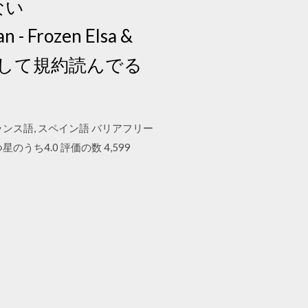
ない
n - Frozen Elsa &
ードして規約読んでる
 英語, フランス語, スペイン語 バリアフリー
星のうち4.0 評価の数 4,599