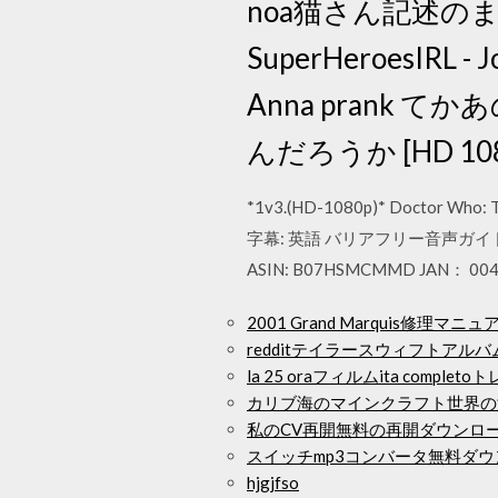
noa猫さん記述
SuperHeroesIRL - Jo
Anna prank
んだろうか [HD 1
*1v3.(HD-1080p)* Doctor 
字幕: 英語 バリアフリー音声ガイド: 
ASIN: B07HSMCMMD JAN： 00
2001 Grand Marquis修理
redditテイラースウィフトアル
la 25 oraフィルムita compl
カリブ海のマインクラフト世界の
私のCV再開無料の再開ダウンロ
スイッチmp3コンバータ無料ダ
hjgjfso