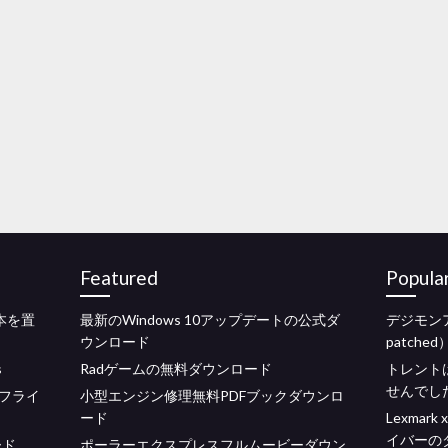
Featured
Popula
た本を置
最新のWindows 10アップデートの公式ダ
デジモンア
ウンロード
patche
s
Radゲームの無料ダウンロード
トレント
せんでし
フライ
小型エンジン修理無料PDFブックダウンロ
ード
Lexma
イバーの
ード
ポーラーエクスプレスフルムービーダウン